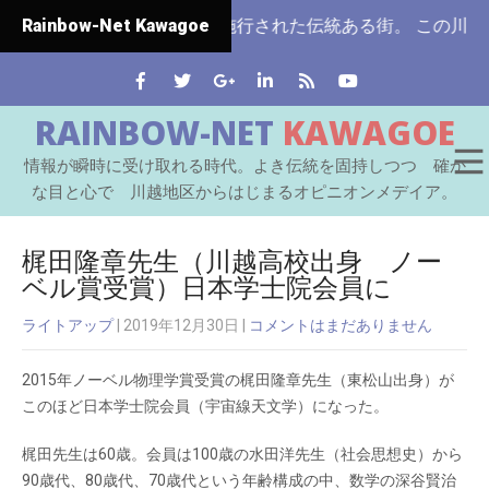
埼玉県ではじめて市制施行された伝統ある街。 この川越をはじ
Rainbow-Net Kawagoe
RAINBOW-NET
KAWAGOE
情報が瞬時に受け取れる時代。よき伝統を固持しつつ 確か
な目と心で 川越地区からはじまるオピニオンメデイア。
梶田隆章先生（川越高校出身 ノー
ベル賞受賞）日本学士院会員に
ライトアップ
| 2019年12月30日
|
コメントはまだありません
2015年ノーベル物理学賞受賞の梶田隆章先生（東松山出身）が
このほど日本学士院会員（宇宙線天文学）になった。
梶田先生は60歳。会員は100歳の水田洋先生（社会思想史）から
90歳代、80歳代、70歳代という年齢構成の中、数学の深谷賢治