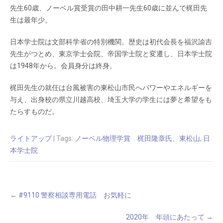
先生60歳、ノーベル賞受賞の田中耕一先生60歳に並んで梶田先
生は最年少。
日本学士院は文部科学省の特別機関。歴史は初代会長を福沢諭吉
先生がつとめ、東京学士会院、帝国学士院と変遷し、日本学士院
は1948年から。会員身分は終身。
梶田先生の就任は台風被害の東松山市民へパワーやエネルギーを
与え、出身校の県立川越高校、埼玉大学の学生には夢と希望をも
たらすものだ。
ライトアップ
| Tags:
ノーベル物理学賞 梶田隆章氏、東松山
,
日
本学士院
Post
←
#9110 警察相談専用電話 お気軽に
navigation
2020年 年頭にあたって
→