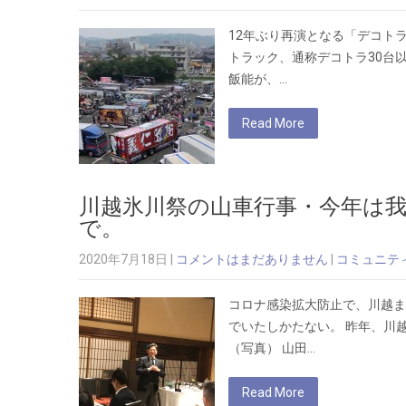
12年ぶり再演となる「デコト
トラック、通称デコトラ30台
飯能が、…
Read More
川越氷川祭の山車行事・今年は我
で。
2020年7月18日
|
コメントはまだありません
|
コミュニテ
コロナ感染拡大防止で、川越ま
でいたしかたない。 昨年、川
（写真） 山田…
Read More