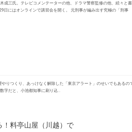
木成三氏。テレビコメンテーターの他、ドラマ警察監修の他、続々と書
月29日にはオンラインで講習会を開く。 元刑事が編み出す究極の「刑事
理やりつくり、あっけなく解除した「東京アラート」のせいでもあるの
の数字だと、小池都知事に刷り込…
る！料亭山屋（川越）で