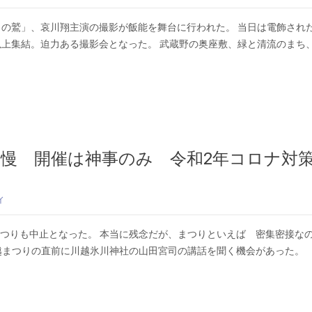
ラの鷲」、哀川翔主演の撮影が飯能を舞台に行われた。 当日は電飾され
以上集結。迫力ある撮影会となった。 武蔵野の奥座敷、緑と清流のまち
慢 開催は神事のみ 令和2年コロナ対
ィ
つりも中止となった。 本当に残念だが、まつりといえば 密集密接な
越まつりの直前に川越氷川神社の山田宮司の講話を聞く機会があった。