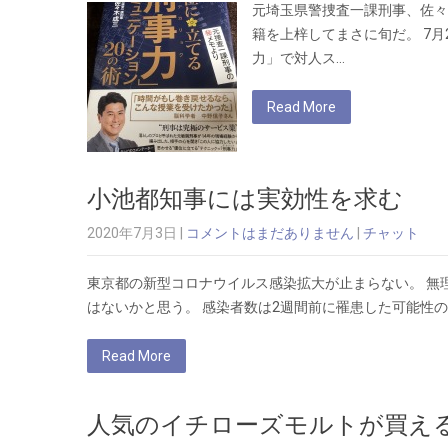
元埼玉県警捜査一課刑事、佐々
籍を上梓してまさに旬だ。 7
力」で対人ス…
Read More
小池都知事には実効性を求む
2020年7月3日
|
コメントはまだありません
|
チャット
東京都の新型コロナウイルス感染拡大が止まらない。 無
はないかと思う。 感染者数は2週間前に罹患した可能性
Read More
人気のイチローズモルトが買え