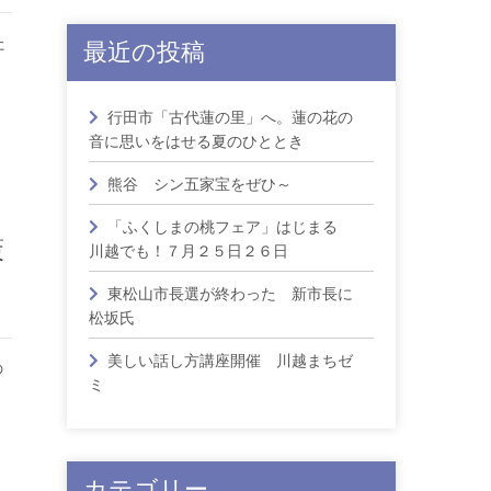
た
最近の投稿
、
行田市「古代蓮の里」へ。蓮の花の
音に思いをはせる夏のひととき
熊谷 シン五家宝をぜひ～
「ふくしまの桃フェア」はじまる
策
川越でも！７月２５日２６日
東松山市長選が終わった 新市長に
松坂氏
美しい話し方講座開催 川越まちゼ
の
ミ
カテゴリー