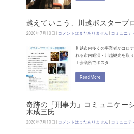
越えていこう、川越ポスタープロ
2020年7月10日
|
コメントはまだありません
|
コミュニテ
川越市内多くの事業者がコロナ
れる市内経済・川越観光を取り
工会議所でポスタ…
Read More
奇跡の「刑事力」コミュニケー
木成三氏
2020年7月10日
|
コメントはまだありません
|
コミュニテ