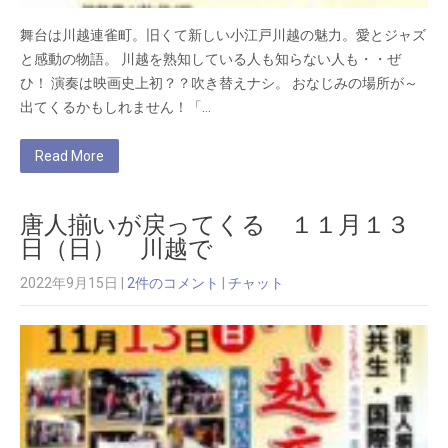
舞台は川越連雀町。旧くて新しい小江戸川越の魅力。愛とジャズ
と感動の物語。 川越を熟知している人も知らない人も・・ぜ
ひ！ 演奏は映画史上初？？吹き替えナシ。 おなじみの場所が～
出てくるかもしれません！「…
Read More
唐人揃いが戻ってくる １１月１３
日（日） 川越で
2022年9月15日
|
2件のコメント
|
チャット