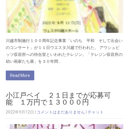
川越市制施行１００周年記念事業「いのち 平和 そして出会い
のコンサート」が１１日ウエスタ川越で行われた。 アウシュビ
ッツ収容所への待合室といわれたテレジン。「テレジン収容所の
幼い画家たち展」を３０年間…
Read More
小江戸ペイ ２１日までが応募可
能 １万円で１３０００円
2022年9月12日
|
コメントはまだありません
|
チャット