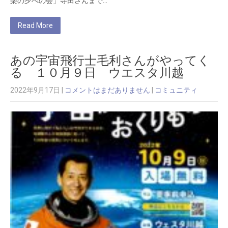
楽の夕べの会」寺田さんまで…
Read More
あの宇宙飛行士毛利さんがやってく
る １０月９日 ウエスタ川越
2022年9月17日
|
コメントはまだありません
|
コミュニティ