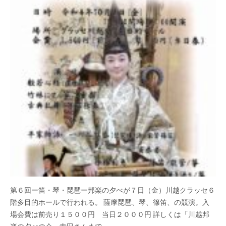
第６回ー笛・琴・琵琶ー邦楽の夕べが７日（金）川越クラッセ６
階多目的ホールで行われる。 薩摩琵琶、琴、篠笛、の競演。入
場会費は前売り１５００円 当日２０００円 詳しくは「川越邦