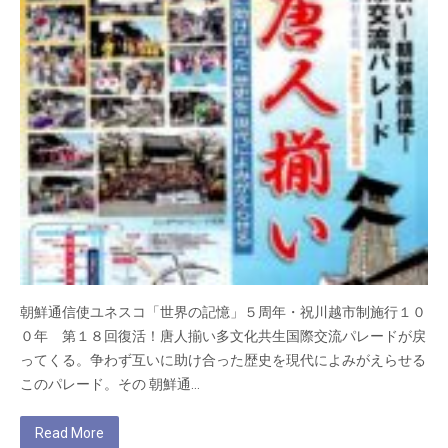
朝鮮通信使ユネスコ「世界の記憶」５周年・祝川越市制施行１０
０年 第１８回復活！唐人揃い多文化共生国際交流パレードが戻
ってくる。争わず互いに助け合った歴史を現代によみがえらせる
このパレード。その 朝鮮通…
Read More