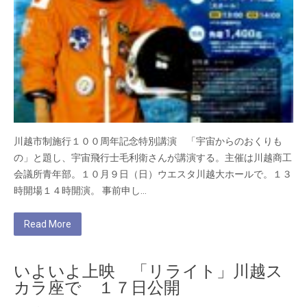
川越市制施行１００周年記念特別講演 「宇宙からのおくりも
の」と題し、宇宙飛行士毛利衛さんが講演する。主催は川越商工
会議所青年部。１０月９日（日）ウエスタ川越大ホールで。１３
時開場１４時開演。 事前申し…
Read More
いよいよ上映 「リライト」川越ス
カラ座で １７日公開