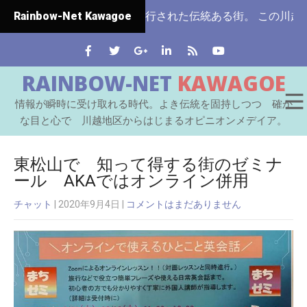
玉県ではじめて市制施行された伝統ある街。 この川越をはじめ
Rainbow-Net Kawagoe
RAINBOW-NET
KAWAGOE
情報が瞬時に受け取れる時代。よき伝統を固持しつつ 確か
な目と心で 川越地区からはじまるオピニオンメデイア。
東松山で 知って得する街のゼミナ
ール AKAではオンライン併用
チャット
| 2020年9月4日
|
コメントはまだありません