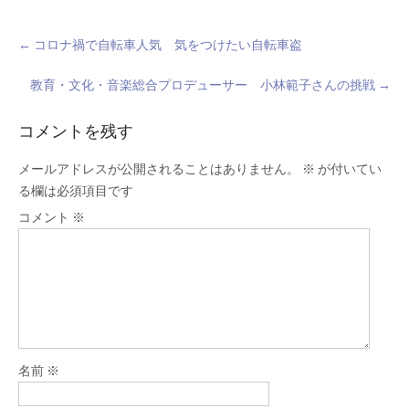
Post
←
コロナ禍で自転車人気 気をつけたい自転車盗
navigation
教育・文化・音楽総合プロデューサー 小林範子さんの挑戦
→
コメントを残す
メールアドレスが公開されることはありません。
※
が付いてい
る欄は必須項目です
コメント
※
名前
※