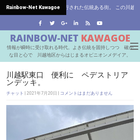
県ではじめて市制施行された伝統ある街。 この川越をはじめ
Rainbow-Net Kawagoe
RAINBOW-NET
KAWAGOE
情報が瞬時に受け取れる時代。よき伝統を固持しつつ 確か
な目と心で 川越地区からはじまるオピニオンメデイア。
川越駅東口 便利に ペデストリア
ンデッキ。
チャット
| 2021年7月20日
|
コメントはまだありません