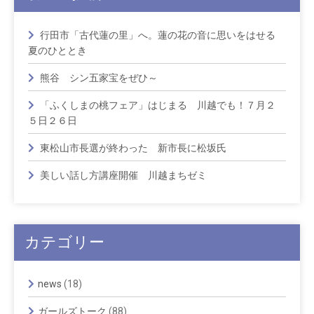
行田市「古代蓮の里」へ。蓮の花の音に思いをはせる
夏のひととき
熊谷 シン五家宝をぜひ～
「ふくしまの桃フェア」はじまる 川越でも！７月２
５日２６日
東松山市長選が終わった 新市長に松坂氏
美しい話し方講座開催 川越まちゼミ
カテゴリー
news
(18)
ガールズトーク
(88)