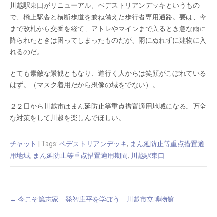
川越駅東口がリニューアル。ペデストリアンデッキというもの
で、橋上駅舎と横断歩道を兼ね備えた歩行者専用通路。要は、今
まで改札から交番を経て、アトレやマインまで入るとき急な雨に
降られたときは困ってしまったものだが、雨にぬれずに建物に入
れるのだ。
とても素敵な景観ともなり、道行く人からは笑顔がこぼれている
はず。（マスク着用だから想像の域をでない）。
２２日から川越市はまん延防止等重点措置適用地域になる。万全
な対策をして川越を楽しんでほしい。
チャット
| Tags:
ペデストリアンデッキ
,
まん延防止等重点措置適
用地域
,
まん延防止等重点措置適用期間
,
川越駅東口
Post
←
今こそ篤志家 発智庄平を学ぼう 川越市立博物館
navigation