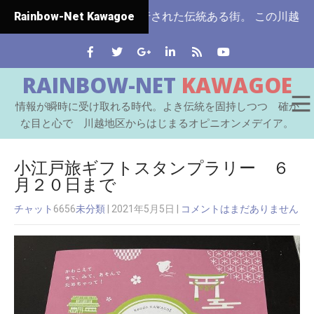
県ではじめて市制施行された伝統ある街。 この川越をはじめと
Rainbow-Net Kawagoe
RAINBOW-NET
KAWAGOE
情報が瞬時に受け取れる時代。よき伝統を固持しつつ 確か
な目と心で 川越地区からはじまるオピニオンメデイア。
小江戸旅ギフトスタンプラリー ６
月２０日まで
チャット
6656
未分類
| 2021年5月5日
|
コメントはまだありません