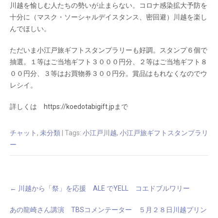
川越を愉しむ人たちの勢いが止まらない。コロナ感染拡大予防を
十分に（マスク・ソーシャルデイスタンス、密回避）川越を楽し
んでほしい。
ただいま小江戸旅ギフトスタンプラリーも好調。スタンプ６個で
抽選。１等はご当地ギフト３０００円分、２等はご当地ギフト８
００円分、３等はお買物券３００円分。賞品はもれなくなのでウ
レシイ。
詳しくは https://koedotabigift.jpまで
チャット
,
未分類
| Tags:
小江戸川越
,
小江戸旅ギフトスタンプラリ
ー
Post
←
川越から「祭」を応援 ALE でYELL コエドブルワリー
navigation
あの龍崎さん講演 TBSコメンテーター ５月２８日川越プリン