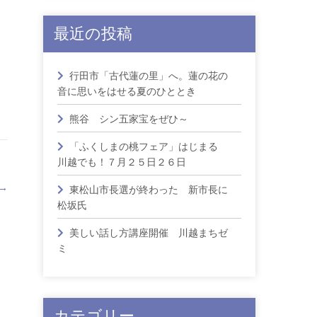
最近の投稿
行田市「古代蓮の里」へ。蓮の花の
音に思いをはせる夏のひととき
熊谷 シン五家宝をぜひ～
「ふくしまの桃フェア」はじまる
川越でも！７月２５日２６日
→
東松山市長選が終わった 新市長に
松坂氏
美しい話し方講座開催 川越まちゼ
ミ
カテゴリー