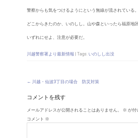
警察からも気をつけるようにという無線が流されている
どこからきたのか、いのしし。山や森といったら福原地
いずれにせよ、注意が必要だ。
川越警察署より最新情報
| Tags:
いのしし出没
Post
←
川越・仙波3丁目の場合 防災対策
navigation
コメントを残す
メールアドレスが公開されることはありません。
※
が付
コメント
※