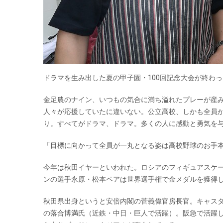
ドラマを生み出した夏の甲子園・100回記念大会が終わ
金足農のナイン、いつもの気合に満ち溢れたプレーが産
人々が応援していたに違いない。公立高校、しかも全員が
り。すべてがドラマ、ドラマ。多くの人に感動と勇気を
「目標に向かって全員が一丸となる姿は高校野球のお手
今年は秋田イヤーといわれた。ロシアのフィギュアスケ
ンの選手永原・松本ペアは世界選手権で金メダルを獲得
秋田県出身というと安倍内閣の菅義偉官房長官。キャス
の落合博満氏（近鉄・中日・巨人で活躍）。阪急で活躍