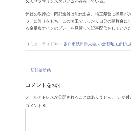
久志サブマリンスタジアムが存在している。
弊社の取締役・岡部逸雄は能代出身。埼玉県警に採用が
ワーに誇りをもち、この埼玉でしっかり自分の夢舞台に
る金足農ナインのプレーを見習って記事配信をしていき
コミュニティ
| Tags:
坂戸市秋田県人会
,
小倉智昭
,
山田久
Post
←
新幹線雑感
navigation
コメントを残す
メールアドレスが公開されることはありません。
※
が付
コメント
※