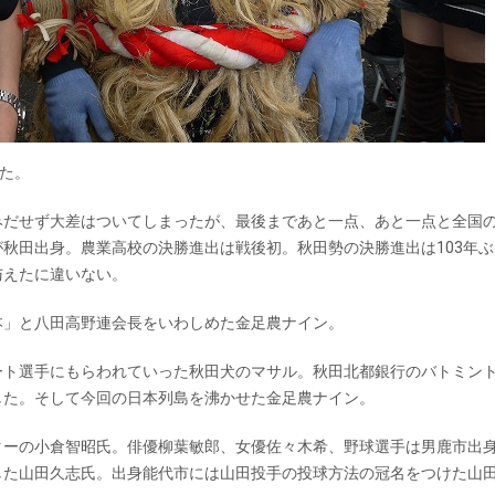
った。
みだせず大差はついてしまったが、最後まであと一点、あと一点と全国
秋田出身。農業高校の決勝進出は戦後初。秋田勢の決勝進出は103年ぶ
与えたに違いない。
本」と八田高野連会長をいわしめた金足農ナイン。
ート選手にもらわれていった秋田犬のマサル。秋田北都銀行のバトミン
した。そして今回の日本列島を沸かせた金足農ナイン。
ターの小倉智昭氏。俳優柳葉敏郎、女優佐々木希、野球選手は男鹿市出
した山田久志氏。出身能代市には山田投手の投球方法の冠名をつけた山