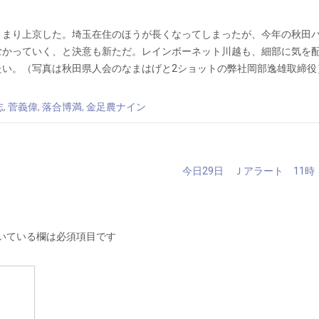
きまり上京した。埼玉在住のほうが長くなってしまったが、今年の秋田
むかっていく、と決意も新ただ。レインボーネット川越も、細部に気を
たい。（写真は秋田県人会のなまはげと2ショットの弊社岡部逸雄取締役
志
,
菅義偉
,
落合博満
,
金足農ナイン
今日29日 Ｊアラート 11時
いている欄は必須項目です