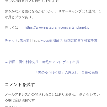
申し込みは６月２０日から下旬まで。
夢をかなえる夏になるかどうか。。サマーキャンプは１週間、１
か月とプランあり。
詳しくは
https://www.instagram.com/arts_planet.jp
チャット
,
未分類
| Tags:
k-pop短期留学
,
韓国芸能留学斡旋事業
Post
←
行田 田中利幸先生 赤毛のアンにゲスト出演
navigation
「男のゆうゆう塾」の恩返し 名細公民館
→
コメントを残す
メールアドレスが公開されることはありません。
※
が付いてい
る欄は必須項目です
コメント
※