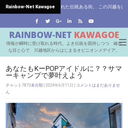
ではじめて市制施行された伝統ある街。 この川越をはじめとす
Rainbow-Net Kawagoe
RAINBOW-NET
KAWAGOE
情報が瞬時に受け取れる時代。よき伝統を固持しつつ 確か
な目と心で 川越地区からはじまるオピニオンメデイア。
あなたもKーPOPアイドルに？？サマ
ーキャンプで夢叶えよう
チャット
7873
未分類
| 2024年6月11日
|
コメントはまだありませ
ん