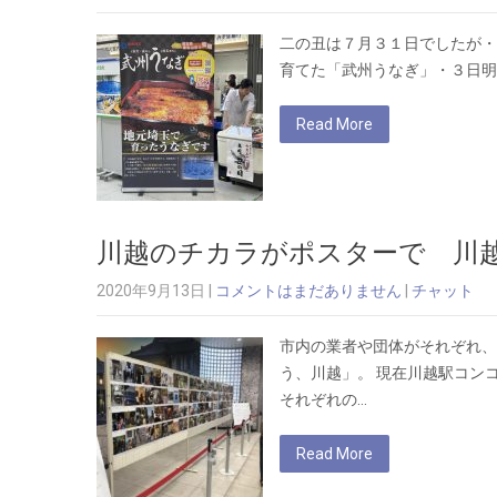
二の丑は７月３１日でしたが・
育てた「武州うなぎ」・３日明
Read More
川越のチカラがポスターで 川
2020年9月13日
|
コメントはまだありません
|
チャット
市内の業者や団体がそれぞれ、
う、川越」。 現在川越駅コン
それぞれの…
Read More