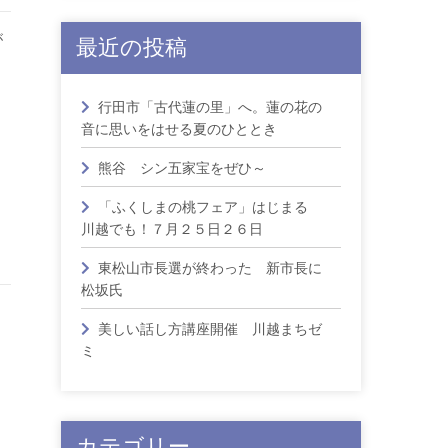
が
最近の投稿
行田市「古代蓮の里」へ。蓮の花の
音に思いをはせる夏のひととき
熊谷 シン五家宝をぜひ～
「ふくしまの桃フェア」はじまる
川越でも！７月２５日２６日
東松山市長選が終わった 新市長に
松坂氏
美しい話し方講座開催 川越まちゼ
。
ミ
カテゴリー