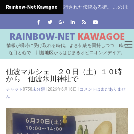
玉県ではじめて市制施行された伝統ある街。 この川越をはじめ
Rainbow-Net Kawagoe
RAINBOW-NET
KAWAGOE
情報が瞬時に受け取れる時代。よき伝統を固持しつつ 確か
な目と心で 川越地区からはじまるオピニオンメデイア。
仙波マルシェ ２０日（土）１０時
から 仙波氷川神社で
チャット
8758
未分類
| 2026年6月16日
|
コメントはまだありませ
ん