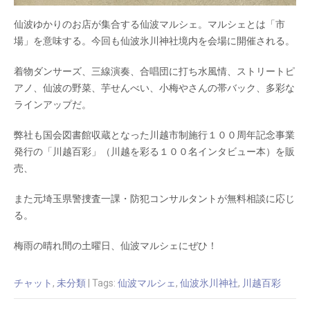
仙波ゆかりのお店が集合する仙波マルシェ。マルシェとは「市
場」を意味する。今回も仙波氷川神社境内を会場に開催される。
着物ダンサーズ、三線演奏、合唱団に打ち水風情、ストリートピ
アノ、仙波の野菜、芋せんべい、小梅やさんの帯バック、多彩な
ラインアップだ。
弊社も国会図書館収蔵となった川越市制施行１００周年記念事業
発行の「川越百彩」（川越を彩る１００名インタビュー本）を販
売、
また元埼玉県警捜査一課・防犯コンサルタントが無料相談に応じ
る。
梅雨の晴れ間の土曜日、仙波マルシェにぜひ！
チャット
,
未分類
| Tags:
仙波マルシェ
,
仙波氷川神社
,
川越百彩