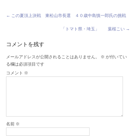
Post
←
この夏頂上決戦 東松山市長選 ４０歳中島慎一郎氏の挑戦
navigation
「トマト県・埼玉」 葉桜こい
→
コメントを残す
メールアドレスが公開されることはありません。
※
が付いてい
る欄は必須項目です
コメント
※
名前
※