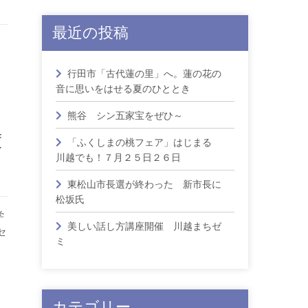
最近の投稿
」
行田市「古代蓮の里」へ。蓮の花の
音に思いをはせる夏のひととき
熊谷 シン五家宝をぜひ～
度
「ふくしまの桃フェア」はじまる
川越でも！７月２５日２６日
東松山市長選が終わった 新市長に
松坂氏
学
美しい話し方講座開催 川越まちゼ
セ
ミ
カテゴリー