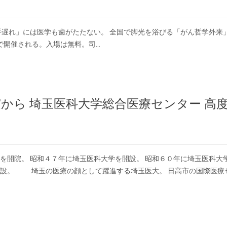
遅れ」には医学も歯がたたない。 全国で脚光を浴びる「がん哲学外来
で開催される。入場は無料。司…
から 埼玉医科大学総合医療センター 高
を開院。 昭和４７年に埼玉医科大学を開設。 昭和６０年に埼玉医科大
開設。 埼玉の医療の顔として躍進する埼玉医大。 日高市の国際医療