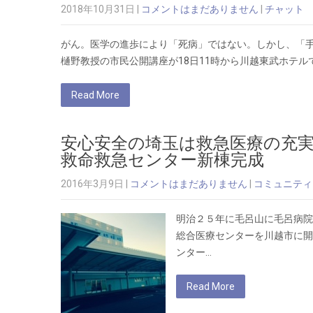
2018年10月31日
|
コメントはまだありません
|
チャット
がん。医学の進歩により「死病」ではない。しかし、「手
樋野教授の市民公開講座が18日11時から川越東武ホテル
Read More
安心安全の埼玉は救急医療の充実
救命救急センター新棟完成
2016年3月9日
|
コメントはまだありません
|
コミュニティ
明治２５年に毛呂山に毛呂病院
総合医療センターを川越市に
ンター…
Read More