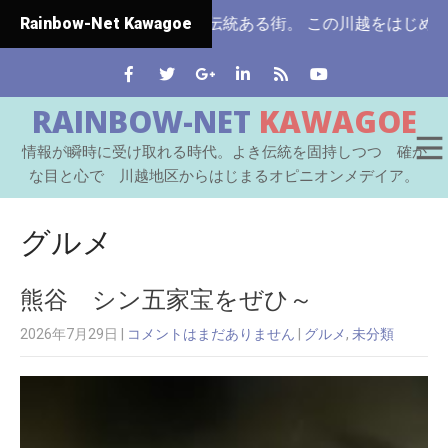
行された伝統ある街。 この川越をはじめとする七つの自治体か
Rainbow-Net Kawagoe
RAINBOW-NET
KAWAGOE
情報が瞬時に受け取れる時代。よき伝統を固持しつつ 確か
な目と心で 川越地区からはじまるオピニオンメデイア。
グルメ
熊谷 シン五家宝をぜひ～
2026年7月29日
|
コメントはまだありません
|
グルメ
,
未分類