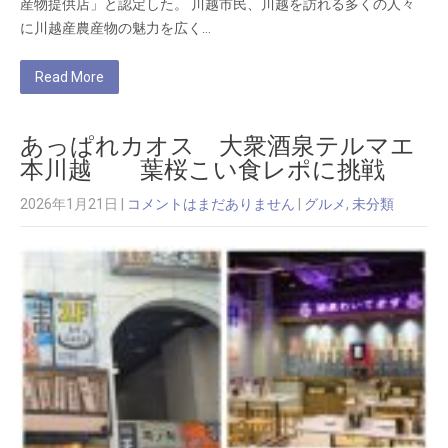
産物提供店」と認定した。 川越市民、川越を訪れる多くの人々
に川越産農産物の魅力を広く…
Read More
あっぱれカオス 大衆酒泉テルマエ
本川越 葉桜こい食レポに挑戦
2026年1月21日
|
コメントはまだありません
|
グルメ
,
未分類