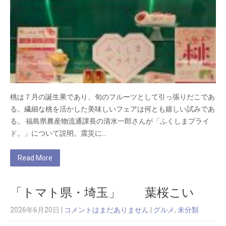
桃は７月の誕生果であり、旬のフルーツとして引っ張りだこであ
る。繊細な桃を活かした美味しいフェアは何とも嬉しい試みであ
る。 福島県農産物流通課長の清水一郎さんが「ふくしまプライ
ド。」について説明。震災に…
Read More
「トマト県・埼玉」 葉桜こい
2026年6月20日
|
コメントはまだありません
|
グルメ
,
未分類