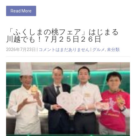
Read More
「ふくしまの桃フェア」はじまる
川越でも！７月２５日２６日
2026年7月23日
|
コメントはまだありません
|
グルメ
,
未分類