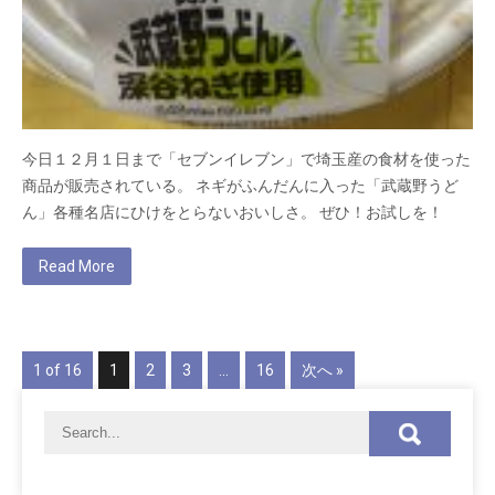
今日１２月１日まで「セブンイレブン」で埼玉産の食材を使った
商品が販売されている。 ネギがふんだんに入った「武蔵野うど
ん」各種名店にひけをとらないおいしさ。 ぜひ！お試しを！
Read More
1 of 16
1
2
3
…
16
次へ »