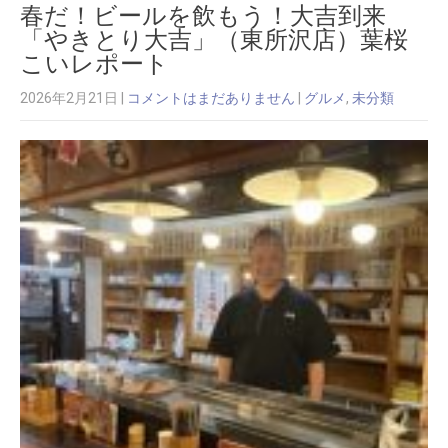
春だ！ビールを飲もう！大吉到来
「やきとり大吉」（東所沢店）葉桜
こいレポート
2026年2月21日
|
コメントはまだありません
|
グルメ
,
未分類