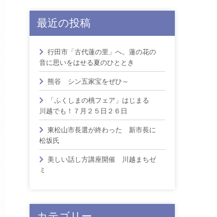
最近の投稿
行田市「古代蓮の里」へ。蓮の花の
音に思いをはせる夏のひととき
熊谷 シン五家宝をぜひ～
「ふくしまの桃フェア」はじまる
川越でも！７月２５日２６日
東松山市長選が終わった 新市長に
松坂氏
美しい話し方講座開催 川越まちゼ
ミ
カテゴリー