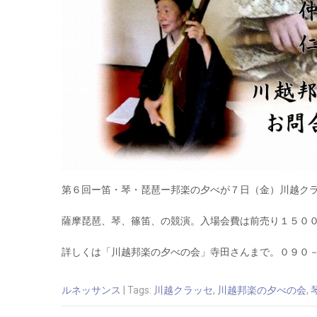
第６回ー笛・琴・琵琶ー邦楽の夕べが７日（金）川越ク
薩摩琵琶、琴、篠笛、の競演。入場会費は前売り１５０
詳しくは「川越邦楽の夕べの会」寺田さんまで。０９０
ルネッサンス
| Tags:
川越クラッセ
,
川越邦楽の夕べの会
,