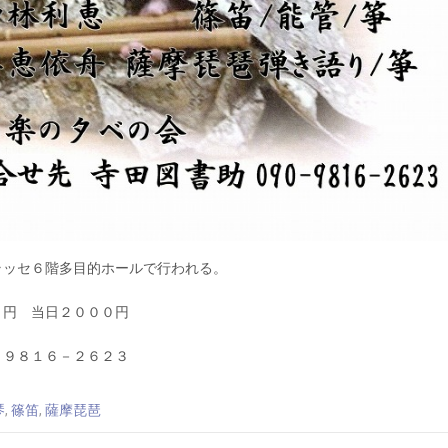
ラッセ６階多目的ホールで行われる。
０円 当日２０００円
－９８１６－２６２３
琴
,
篠笛
,
薩摩琵琶