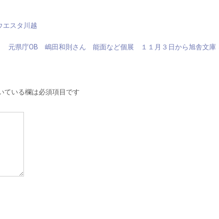
ウエスタ川越
元県庁OB 嶋田和則さん 能面など個展 １１月３日から旭舎文庫
いている欄は必須項目です