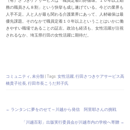
（有）さつきケアサービスは「職員定着の好循環。１０年以上勤
務の職員さん８割」という快挙も成し遂げている。今どの業界も
人手不足。人と人が最も関わる介護業界にあって、人材確保は最
優先課題。そのなかで職員定着１０年以上ということはいかに働
きやすい職場であることの証左。政治も経済も、女性活躍が注視
されるなか、埼玉県行田の女性活躍に期待だ。
コミュニティ
,
未分類
| Tags:
女性活躍
,
行田さつきケアサービス高
橋貴子社長
,
行田市長こうだ邦子氏
Post
←
ランタンに夢をのせて～川越から発信 阿里耶さんの挑戦
navigation
「川越百彩」出版実行委員会が川越市内の学校へ寄贈
→