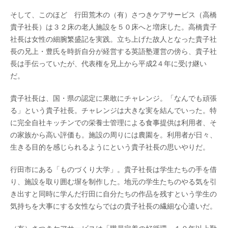
そして、このほど 行田荒木の（有）さつきケアサービス（高橋
貴子社長）は３２床の老人施設を５０床へと増床した。高橋貴子
社長は女性の細腕繁盛記を実践。立ち上げた故人となった貴子社
長の兄上・豊氏を時折自分が経営する英語塾運営の傍ら、貴子社
長は手伝っていたが、代表権を兄上から平成2４年に受け継い
だ。
貴子社長は、国・県の認定に果敢にチャレンジ。「なんでも頑張
る」という貴子社長。チャレンジは大きな実を結んでいった。特
に完全自社キッチンでの栄養士管理による食事提供は利用者、そ
の家族から高い評価も。施設の周りには農園を。利用者が日々、
生きる目的を感じられるようにという貴子社長の思いやりだ。
行田市にある「ものづくり大学」。貴子社長は学生たちの手を借
り、施設を取り囲む塀を制作した。地元の学生たちのやる気を引
き出すと同時に学んだ行田に自分たちの作品を残すという学生の
気持ちを大事にする女性ならではの貴子社長の繊細な心遣いだ。