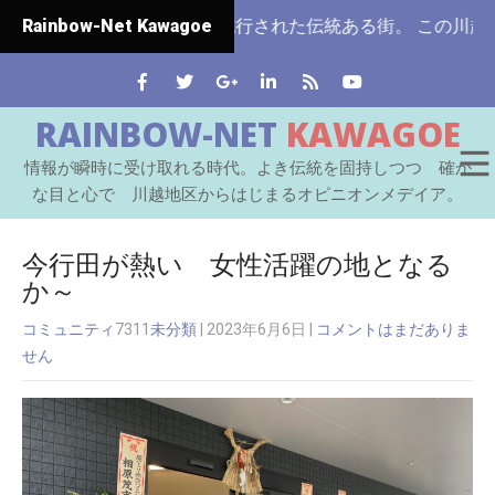
玉県ではじめて市制施行された伝統ある街。 この川越をはじめ
Rainbow-Net Kawagoe
RAINBOW-NET
KAWAGOE
情報が瞬時に受け取れる時代。よき伝統を固持しつつ 確か
な目と心で 川越地区からはじまるオピニオンメデイア。
今行田が熱い 女性活躍の地となる
か～
コミュニティ
7311
未分類
| 2023年6月6日
|
コメントはまだありま
せん