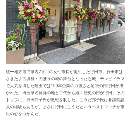
統一地方選で県内2番目の女性市長が誕生した行田市。行田市は
さきたま古墳群・のぼうの城の舞台となった忍城、テレビドラマ
で人気を博した陸王では100年企業の力強さと足袋の街行田が描
かれた。埼玉県名発祥の地と古代から続く歴史の街が行田。その
トップに、行田邦子氏が激戦を制した。こうだ邦子氏は参議院議
員の経験もあるが、まさに行田にこうだというベストマッチが市
民の心をつかんだ。