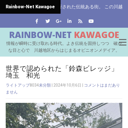
県ではじめて市制施行された伝統ある街。 この川越をはじめと
Rainbow-Net Kawagoe
RAINBOW-NET
KAWAGOE
情報が瞬時に受け取れる時代。よき伝統を固持しつつ 確か
な目と心で 川越地区からはじまるオピニオンメデイア。
世界で認められた「鈴森ビレッジ」
埼玉 和光
ライトアップ
8034
未分類
| 2024年10月6日
|
コメントはまだあり
ません