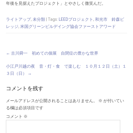
年後を見据えたプロジェクト」とやさしく微笑んだ。
ライトアップ
,
未分類
| Tags:
LEEDプロジェクト
,
和光市 鈴森ビ
レッジ
,
米国グリーンビルデイング協会ファーストアワード
Post
←
古川舜一 初めての個展 自閉症の豊かな世界
navigation
小江戸川越の夜 音・灯・食 で楽しむ １０月１２日（土）１
３日（日）
→
コメントを残す
メールアドレスが公開されることはありません。
※
が付いてい
る欄は必須項目です
コメント
※