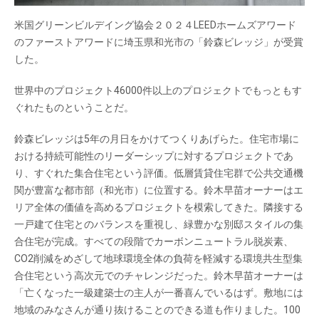
米国グリーンビルデイング協会２０２４LEEDホームズアワード
のファーストアワードに埼玉県和光市の「鈴森ビレッジ」が受賞
した。
世界中のプロジェクト46000件以上のプロジェクトでもっともす
ぐれたものということだ。
鈴森ビレッジは5年の月日をかけてつくりあげらた。住宅市場に
おける持続可能性のリーダーシップに対するプロジェクトであ
り、すぐれた集合住宅という評価。低層賃貸住宅群で公共交通機
関が豊富な都市部（和光市）に位置する。鈴木早苗オーナーはエ
リア全体の価値を高めるプロジェクトを模索してきた。隣接する
一戸建て住宅とのバランスを重視し、緑豊かな別邸スタイルの集
合住宅が完成。すべての段階でカーボンニュートラル脱炭素、
CO2削減をめざして地球環境全体の負荷を軽減する環境共生型集
合住宅という高次元でのチャレンジだった。鈴木早苗オーナーは
「亡くなった一級建築士の主人が一番喜んでいるはず。敷地には
地域のみなさんが通り抜けることのできる道も作りました。100