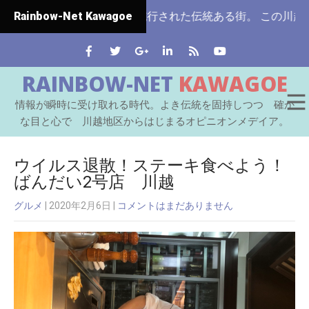
玉県ではじめて市制施行された伝統ある街。 この川越をはじめ
Rainbow-Net Kawagoe
RAINBOW-NET
KAWAGOE
情報が瞬時に受け取れる時代。よき伝統を固持しつつ 確か
な目と心で 川越地区からはじまるオピニオンメデイア。
ウイルス退散！ステーキ食べよう！
ばんだい2号店 川越
グルメ
| 2020年2月6日
|
コメントはまだありません