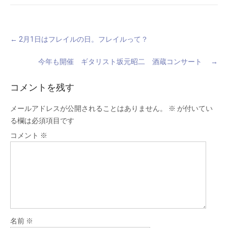
Post
←
2月1日はフレイルの日。フレイルって？
navigation
今年も開催 ギタリスト坂元昭二 酒蔵コンサート
→
コメントを残す
メールアドレスが公開されることはありません。
※
が付いてい
る欄は必須項目です
コメント
※
名前
※