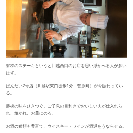
磐梯のステーキというと川越西口のお店を思い浮かべる人が多い
はず。
ばんだい2号店（川越駅東口徒歩1分 菅原町）が今賑わってい
る。
磐梯の味をひきつぐ、ご子息の目利きでおいしい肉が仕入れら
れ、焼かれ、お皿にのる。
お酒の種類も豊富で、ウイスキー・ワインが酒通をうならせる。