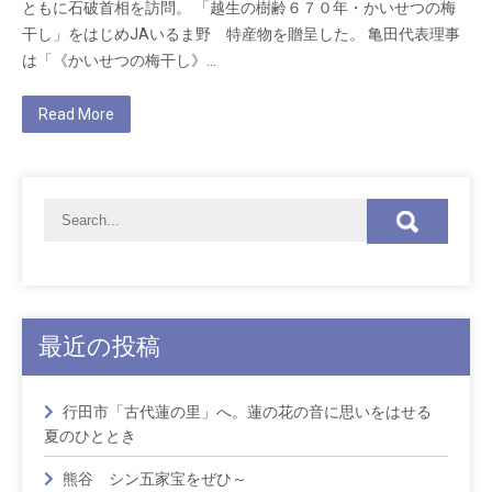
ともに石破首相を訪問。 「越生の樹齢６７０年・かいせつの梅
干し」をはじめJAいるま野 特産物を贈呈した。 亀田代表理事
は「《かいせつの梅干し》…
Read More
最近の投稿
行田市「古代蓮の里」へ。蓮の花の音に思いをはせる
夏のひととき
熊谷 シン五家宝をぜひ～