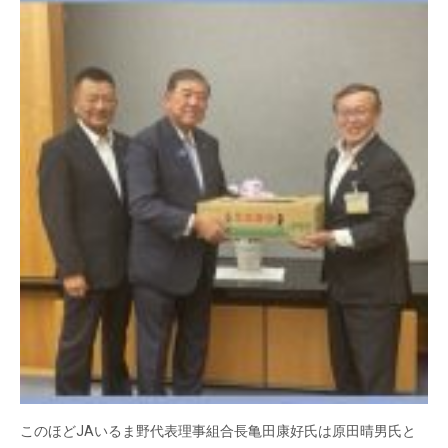
このほどJAいるま野代表理事組合長亀田康好氏は原田晴男氏と