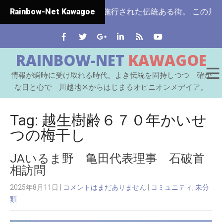
埼玉県ではじめて市制施行された伝統ある街。 この川越をはじ
Rainbow-Net Kawagoe
RAINBOW-NET
KAWAGOE
情報が瞬時に受け取れる時代。よき伝統を固持しつつ 確か
な目と心で 川越地区からはじまるオピニオンメデイア。
Tag: 越生樹齢６７０年かいせ
つの梅干し
JAいるま野 亀田代表理事 石破首
相訪問
2025年8月11日
|
コメントはまだありません
|
コミュニティ
,
未分
類