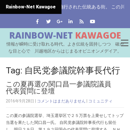
埼玉県ではじめて市制施行された伝統ある街。 この川越をはじ
Rainbow-Net Kawagoe
RAINBOW-NET
KAWAGOE
情報が瞬時に受け取れる時代。よき伝統を固持しつつ 確か
な目と心で 川越地区からはじまるオピニオンメデイア。
Tag: 自民党参議院幹事長代行
この夏再選の関口昌一参議院議員
代表質問に登壇
2016年9月28日
|
コメントはまだありません
|
コミュニティ
この夏の参議院選挙、埼玉選挙区で２５万票を上乗せしてトップ
当選を果たした関口昌一氏。 自民党参議院幹事長代行も留任
し、明日２９日、第１９２回国会の代表質問に登壇する。 ＮＨ