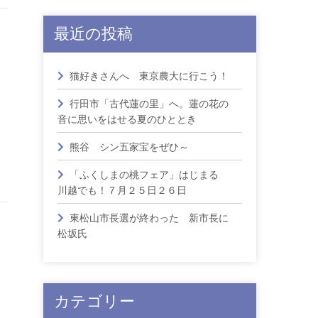
最近の投稿
・
猫好きさんへ 東京農大に行こう！
行田市「古代蓮の里」へ。蓮の花の
音に思いをはせる夏のひととき
熊谷 シン五家宝をぜひ～
「ふくしまの桃フェア」はじまる
川越でも！７月２５日２６日
東松山市長選が終わった 新市長に
松坂氏
月
カテゴリー