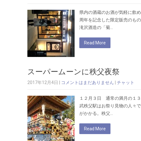
県内の酒蔵のお酒が気軽に飲め
周年を記念した限定販売のもの
滝沢酒造の「菊…
Read More
スーパームーンに秩父夜祭
2017年12月4日
|
コメントはまだありません
|
チャット
１２月３日 通常の満月の１３
武秩父駅はお祭り見物の人々で
がかかる。秩父…
Read More