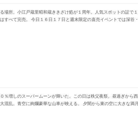
る場所。小江戸蔵里昭和蔵ききざけ処が１周年。人気スポットの証で１
はすべて完売。 今日１６日１７日と週末限定の直売イベントでは深谷
０％増しのスーパームーンが輝いた。この日は秩父夜祭。昼過ぎから西
大混乱。青空に絢爛豪華な山車が映える。 夕闇から東の空に大きな満