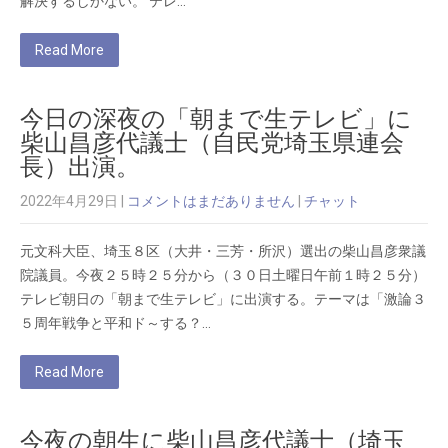
解決するしかない。 テレ…
Read More
今日の深夜の「朝まで生テレビ」に
柴山昌彦代議士（自民党埼玉県連会
長）出演。
2022年4月29日
|
コメントはまだありません
|
チャット
元文科大臣、埼玉８区（大井・三芳・所沢）選出の柴山昌彦衆議
院議員。今夜２５時２５分から（３０日土曜日午前１時２５分）
テレビ朝日の「朝まで生テレビ」に出演する。テーマは「激論３
５周年戦争と平和ド～する？…
Read More
今夜の朝生に柴山昌彦代議士（埼玉