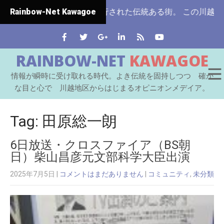
県ではじめて市制施行された伝統ある街。 この川越をはじめと
Rainbow-Net Kawagoe
RAINBOW-NET
KAWAGOE
情報が瞬時に受け取れる時代。よき伝統を固持しつつ 確か
な目と心で 川越地区からはじまるオピニオンメデイア。
Tag: 田原総一朗
6日放送・クロスファイア（BS朝
日）柴山昌彦元文部科学大臣出演
2025年7月5日
|
コメントはまだありません
|
コミュニティ
,
未分類