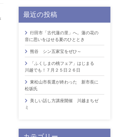
最近の投稿
が
行田市「古代蓮の里」へ。蓮の花の
音に思いをはせる夏のひととき
熊谷 シン五家宝をぜひ～
「ふくしまの桃フェア」はじまる
川越でも！７月２５日２６日
東松山市長選が終わった 新市長に
松坂氏
美しい話し方講座開催 川越まちゼ
ミ
カテゴリー