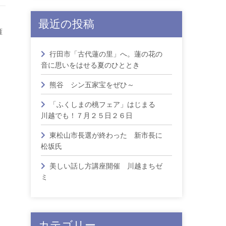
最近の投稿
雁
行田市「古代蓮の里」へ。蓮の花の
音に思いをはせる夏のひととき
熊谷 シン五家宝をぜひ～
「ふくしまの桃フェア」はじまる
川越でも！７月２５日２６日
東松山市長選が終わった 新市長に
松坂氏
美しい話し方講座開催 川越まちゼ
ミ
カテゴリー