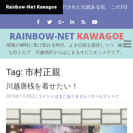
玉県ではじめて市制施行された伝統ある街。 この川越をはじめ
Rainbow-Net Kawagoe
RAINBOW-NET
KAWAGOE
情報が瞬時に受け取れる時代。よき伝統を固持しつつ 確か
な目と心で 川越地区からはじまるオピニオンメデイア。
Tag: 市村正親
川越唐桟を着せたい！
2018年1月28日
|
コメントはまだありません
|
ガールズトーク