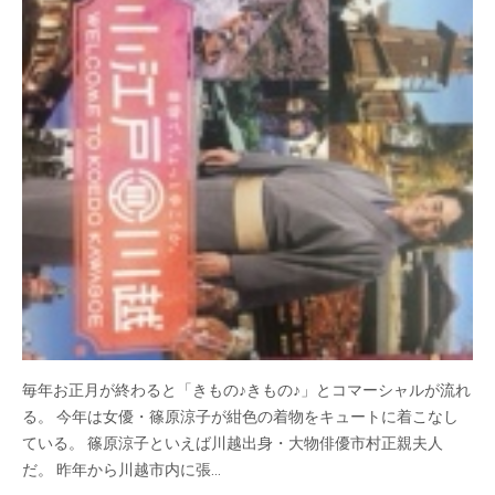
毎年お正月が終わると「きもの♪きもの♪」とコマーシャルが流れ
る。 今年は女優・篠原涼子が紺色の着物をキュートに着こなし
ている。 篠原涼子といえば川越出身・大物俳優市村正親夫人
だ。 昨年から川越市内に張…