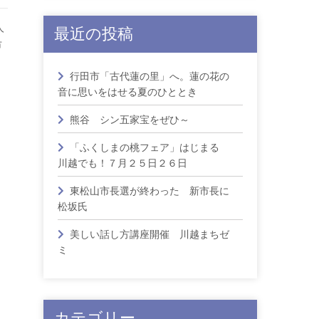
人
最近の投稿
市
行田市「古代蓮の里」へ。蓮の花の
音に思いをはせる夏のひととき
熊谷 シン五家宝をぜひ～
「ふくしまの桃フェア」はじまる
川越でも！７月２５日２６日
東松山市長選が終わった 新市長に
松坂氏
美しい話し方講座開催 川越まちゼ
ミ
カテゴリー