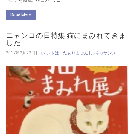
たことを知る。 今回の「テ…
Read More
ニャンコの日特集 猫にまみれてきま
した
2017年2月22日
|
コメントはまだありません
|
ルネッサンス