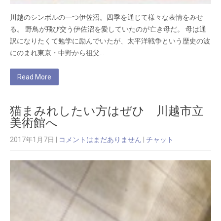
川越のシンボルの一つ伊佐沼。四季を通じて様々な表情をみせ
る。 野鳥が飛び交う伊佐沼を愛していたのが亡き母だ。 母は通
訳になりたくて勉学に励んでいたが、太平洋戦争という歴史の波
にのまれ東京・中野から祖父…
Read More
猫まみれしたい方はぜひ 川越市立
美術館へ
2017年1月7日
|
コメントはまだありません
|
チャット