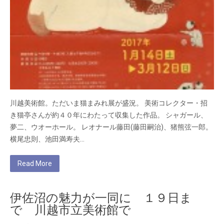
川越美術館。ただいま猫まみれ展が盛況。 美術コレクター・招
き猫亭さんが約４０年にわたって収集した作品。 シャガール、
夢二、ウオーホール。 レオナール藤田(藤田嗣治)、猪熊弦一郎。
横尾忠則、池田満寿夫…
Read More
伊佐沼の魅力が一同に １９日ま
で 川越市立美術館で