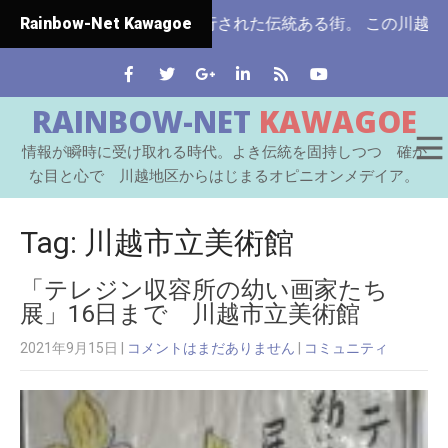
はじめて市制施行された伝統ある街。 この川越をはじめとす
Rainbow-Net Kawagoe
RAINBOW-NET
KAWAGOE
情報が瞬時に受け取れる時代。よき伝統を固持しつつ 確か
な目と心で 川越地区からはじまるオピニオンメデイア。
Tag: 川越市立美術館
「テレジン収容所の幼い画家たち
展」16日まで 川越市立美術館
2021年9月15日
|
コメントはまだありません
|
コミュニティ