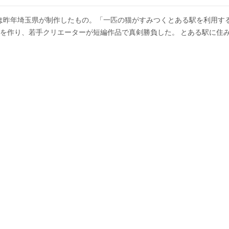
は昨年埼玉県が制作したもの。「一匹の猫がすみつくとある駅を利用す
を作り、若手クリエーターが短編作品で真剣勝負した。 とある駅に住