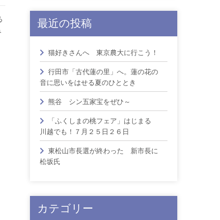
る
最近の投稿
み
猫好きさんへ 東京農大に行こう！
行田市「古代蓮の里」へ。蓮の花の
音に思いをはせる夏のひととき
熊谷 シン五家宝をぜひ～
「ふくしまの桃フェア」はじまる
川越でも！７月２５日２６日
東松山市長選が終わった 新市長に
松坂氏
カテゴリー