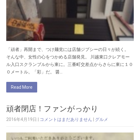
「頑者」再開まで、つけ麺党には店舗ジプシーの日々が続く。
そんな中、女性の心をつかめる店舗発見。 川越東口クレアモー
ル入口スクランブルから東に。三番町交差点からさらに東に１０
０メートル。「彩」だ。 醤…
Read More
頑者閉店！ファンがっかり
2016年4月19日
|
コメントはまだありません
|
グルメ