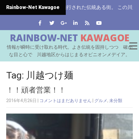
県ではじめて市制施行された伝統ある街。 この川越をはじめと
Rainbow-Net Kawagoe
RAINBOW-NET
KAWAGOE
情報が瞬時に受け取れる時代。よき伝統を固持しつつ 確か
な目と心で 川越地区からはじまるオピニオンメデイア。
Tag: 川越つけ麺
！！頑者営業！！
2016年4月26日
|
コメントはまだありません
|
グルメ
,
未分類