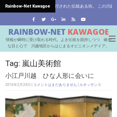
玉県ではじめて市制施行された伝統ある街。 この川越をはじめ
Rainbow-Net Kawagoe
RAINBOW-NET
KAWAGOE
情報が瞬時に受け取れる時代。よき伝統を固持しつつ 確か
な目と心で 川越地区からはじまるオピニオンメデイア。
Tag: 嵐山美術館
小江戸川越 ひな人形に会いに
2016年2月24日
|
コメントはまだありません
|
ルネッサンス