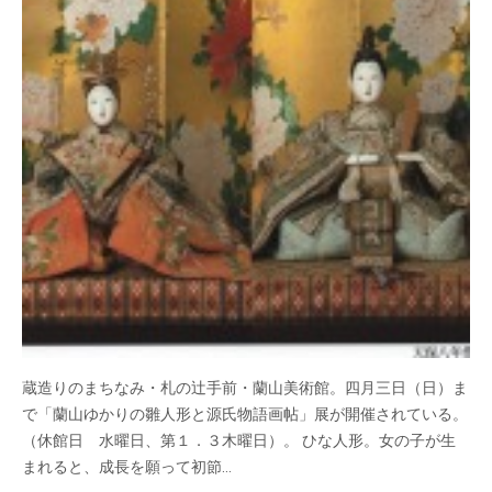
蔵造りのまちなみ・札の辻手前・蘭山美術館。四月三日（日）ま
で「蘭山ゆかりの雛人形と源氏物語画帖」展が開催されている。
（休館日 水曜日、第１．３木曜日）。 ひな人形。女の子が生
まれると、成長を願って初節…