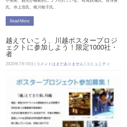
や美術、観光が横断的につづられている。 松尾鉄城氏、谷澤勇
氏、井上浩氏、梶川牧子氏…
Read More
越えていこう、川越ポスタープロジ
ェクトに参加しよう！限定1000社・
者
2020年7月10日
|
コメントはまだありません
|
コミュニティ