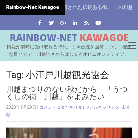
ではじめて市制施行された伝統ある街。 この川越をはじめと
Rainbow-Net Kawagoe
RAINBOW-NET
KAWAGOE
情報が瞬時に受け取れる時代。よき伝統を固持しつつ 確か
な目と心で 川越地区からはじまるオピニオンメデイア。
Tag: 小江戸川越観光協会
川越まつりのない秋だから 「うつ
くしの街 川越」をよみたい
2020年9月29日
|
コメントはまだありません
|
ルネッサンス
,
未分
類