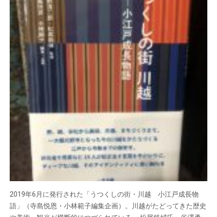
2019年6月に発行された「うつくしの街・川越 小江戸成長物
語」（寺島悦恩・小林範子編集企画）。川越がたどってきた歴史