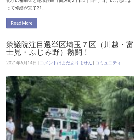
化庁の補助金と地域住民（仙波町2丁目3丁目4丁目）の芳志によ
って修繕が完了21…
Read More
衆議院注目選挙区埼玉７区（川越・富
士見・ふじみ野）熱闘！
2021年6月14日
|
コメントはまだありません
|
コミュニティ