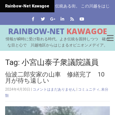
じめて市制施行された伝統ある街。 この川越をはじめとする七
Rainbow-Net Kawagoe
RAINBOW-NET
KAWAGOE
情報が瞬時に受け取れる時代。よき伝統を固持しつつ 確か
な目と心で 川越地区からはじまるオピニオンメデイア。
Tag: 小宮山泰子衆議院議員
仙波二郎安家の山車 修繕完了 10
月が待ち遠しい
2024年4月30日
|
コメントはまだありません
|
コミュニティ
,
未分
類