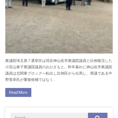
衆議院埼玉第７選挙区は現在神山佐市衆議院議員と比例復活した
小宮山泰子衆議院議員のおひざもと。昨年暮れに神山佐市衆議院
議員は北関東ブロックへ転出し比例区から出馬し、県議である中
野英幸氏が重複候補ではなく…
Read More