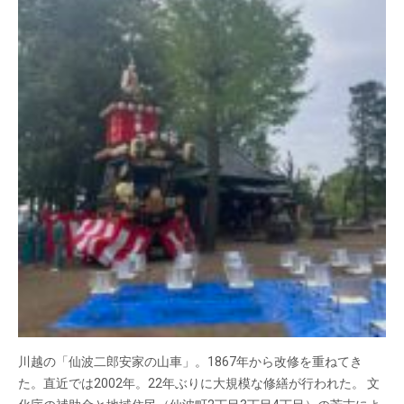
川越の「仙波二郎安家の山車」。1867年から改修を重ねてき
た。直近では2002年。22年ぶりに大規模な修繕が行われた。 文