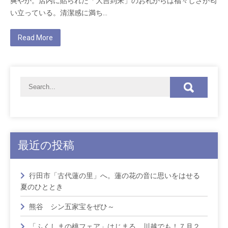
爽やか。店内に貼られた「大吉到来」のお札からは福々しさが匂
い立っている。清潔感に満ち…
Read More
最近の投稿
行田市「古代蓮の里」へ。蓮の花の音に思いをはせる
夏のひととき
熊谷 シン五家宝をぜひ～
「ふくしまの桃フェア」はじまる 川越でも！７月２