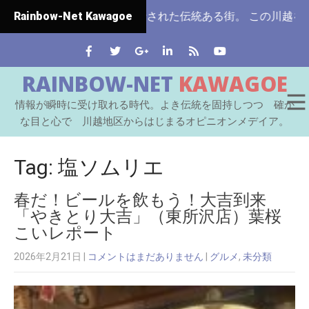
県ではじめて市制施行された伝統ある街。 この川越をはじめと
Rainbow-Net Kawagoe
RAINBOW-NET
KAWAGOE
情報が瞬時に受け取れる時代。よき伝統を固持しつつ 確か
な目と心で 川越地区からはじまるオピニオンメデイア。
Tag: 塩ソムリエ
春だ！ビールを飲もう！大吉到来
「やきとり大吉」（東所沢店）葉桜
こいレポート
2026年2月21日
|
コメントはまだありません
|
グルメ
,
未分類