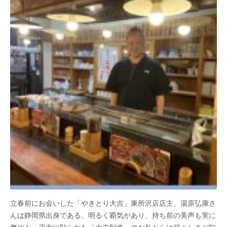
立春前にお会いした「やきとり大吉」東所沢店店主、湯原弘康さ
んは静岡県出身である。明るく覇気があり、持ち前の美声も実に