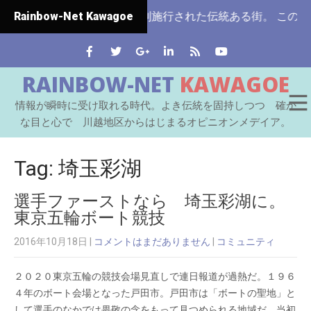
越は埼玉県ではじめて市制施行された伝統ある街。 この川越を
Rainbow-Net Kawagoe
RAINBOW-NET
KAWAGOE
情報が瞬時に受け取れる時代。よき伝統を固持しつつ 確か
な目と心で 川越地区からはじまるオピニオンメデイア。
Tag: 埼玉彩湖
選手ファーストなら 埼玉彩湖に。
東京五輪ボート競技
2016年10月18日
|
コメントはまだありません
|
コミュニティ
２０２０東京五輪の競技会場見直しで連日報道が過熱だ。１９６
４年のボート会場となった戸田市。戸田市は「ボートの聖地」と
して選手のなかでは畏敬の念をもって見つめられる地域だ。当初