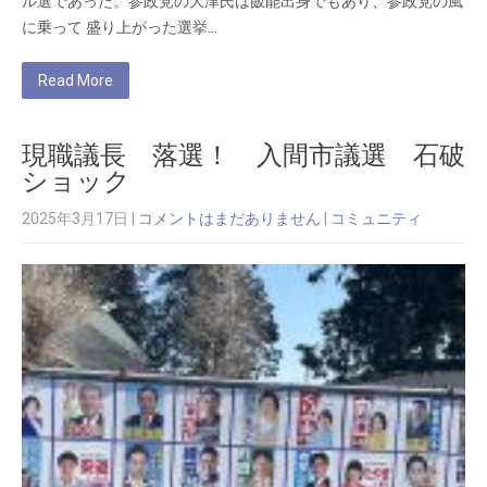
ル選であった。参政党の大津氏は飯能出身でもあり、参政党の風
に乗って 盛り上がった選挙…
Read More
現職議長 落選！ 入間市議選 石破
ショック
2025年3月17日
|
コメントはまだありません
|
コミュニティ