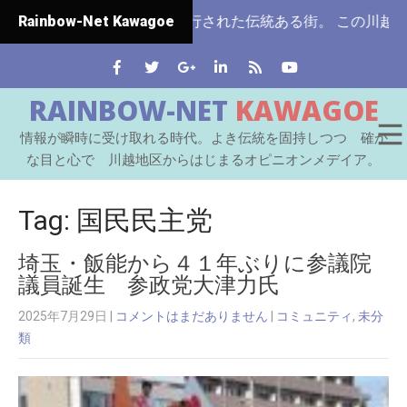
県ではじめて市制施行された伝統ある街。 この川越をはじめと
Rainbow-Net Kawagoe
RAINBOW-NET
KAWAGOE
情報が瞬時に受け取れる時代。よき伝統を固持しつつ 確か
な目と心で 川越地区からはじまるオピニオンメデイア。
Tag: 国民民主党
埼玉・飯能から４１年ぶりに参議院
議員誕生 参政党大津力氏
2025年7月29日
|
コメントはまだありません
|
コミュニティ
,
未分
類