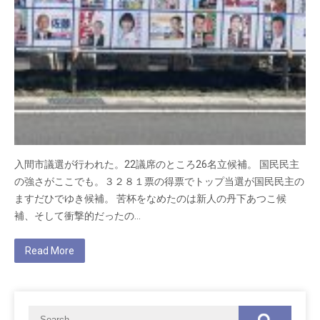
入間市議選が行われた。22議席のところ26名立候補。 国民民主
の強さがここでも。３２８１票の得票でトップ当選が国民民主の
ますだひでゆき候補。 苦杯をなめたのは新人の丹下あつこ候
補、そして衝撃的だったの…
Read More