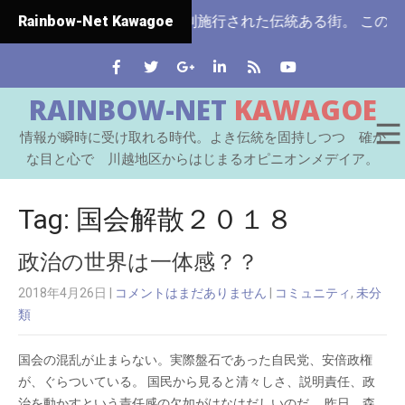
は埼玉県ではじめて市制施行された伝統ある街。 この川越をは
Rainbow-Net Kawagoe
RAINBOW-NET
KAWAGOE
情報が瞬時に受け取れる時代。よき伝統を固持しつつ 確か
な目と心で 川越地区からはじまるオピニオンメデイア。
Tag: 国会解散２０１８
政治の世界は一体感？？
2018年4月26日
|
コメントはまだありません
|
コミュニティ
,
未分
類
国会の混乱が止まらない。実際盤石であった自民党、安倍政権
が、ぐらついている。 国民から見ると清々しさ、説明責任、政
治を動かすという責任感の欠如がはなはだしいのだ。 昨日、森