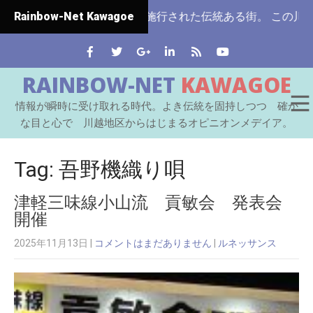
埼玉県ではじめて市制施行された伝統ある街。 この川越をはじ
Rainbow-Net Kawagoe
RAINBOW-NET
KAWAGOE
情報が瞬時に受け取れる時代。よき伝統を固持しつつ 確か
な目と心で 川越地区からはじまるオピニオンメデイア。
Tag: 吾野機織り唄
津軽三味線小山流 貢敏会 発表会
開催
2025年11月13日
|
コメントはまだありません
|
ルネッサンス