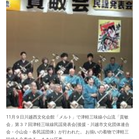
11月９日川越西文化会館「メルト」で津軽三味線小山流「貢敏
会」第３７回津軽三味線民謡発表会(後援・川越市文化団体連合
会・小山会・各民謡団体）が行われた。 お揃いの着物で津軽三