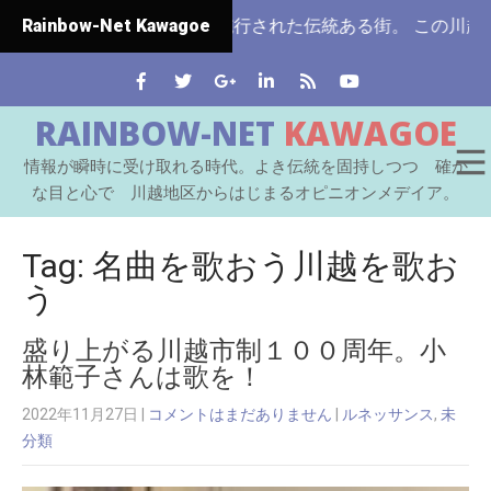
玉県ではじめて市制施行された伝統ある街。 この川越をはじ
Rainbow-Net Kawagoe
RAINBOW-NET
KAWAGOE
情報が瞬時に受け取れる時代。よき伝統を固持しつつ 確か
な目と心で 川越地区からはじまるオピニオンメデイア。
Tag: 名曲を歌おう川越を歌お
う
盛り上がる川越市制１００周年。小
林範子さんは歌を！
2022年11月27日
|
コメントはまだありません
|
ルネッサンス
,
未
分類