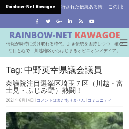
玉県ではじめて市制施行された伝統ある街。 この川越をはじ
Rainbow-Net Kawagoe
RAINBOW-NET
KAWAGOE
情報が瞬時に受け取れる時代。よき伝統を固持しつつ 確か
な目と心で 川越地区からはじまるオピニオンメデイア。
Tag: 中野英幸県議会議員
衆議院注目選挙区埼玉７区（川越・富
士見・ふじみ野）熱闘！
2021年6月14日
|
コメントはまだありません
|
コミュニティ