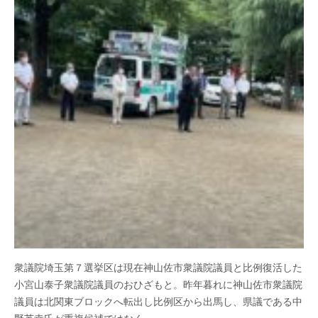
衆議院埼玉第７選挙区は現在神山佐市衆議院議員と比例復活した
小宮山泰子衆議院議員のおひざもと。昨年暮れに神山佐市衆議院
議員は北関東ブロックへ転出し比例区から出馬し、県議である中