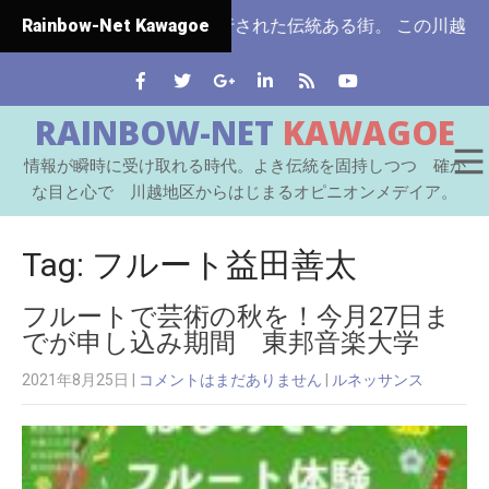
県ではじめて市制施行された伝統ある街。 この川越をはじめ
Rainbow-Net Kawagoe
RAINBOW-NET
KAWAGOE
情報が瞬時に受け取れる時代。よき伝統を固持しつつ 確か
な目と心で 川越地区からはじまるオピニオンメデイア。
Tag: フルート益田善太
フルートで芸術の秋を！今月27日ま
でが申し込み期間 東邦音楽大学
2021年8月25日
|
コメントはまだありません
|
ルネッサンス