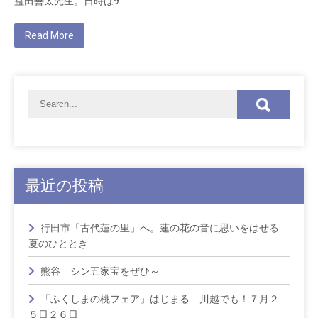
益田善太先生。日時は9…
Read More
最近の投稿
行田市「古代蓮の里」へ。蓮の花の音に思いをはせる
夏のひととき
熊谷 シン五家宝をぜひ～
「ふくしまの桃フェア」はじまる 川越でも！７月２
５日２６日