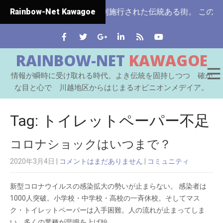
は埼玉県ではじめて市制施行された伝統ある街。 この川越をは
Rainbow-Net Kawagoe
RAINBOW-NET
KAWAGOE
情報が瞬時に受け取れる時代。よき伝統を固持しつつ 確か
な目と心で 川越地区からはじまるオピニオンメデイア。
Tag: トイレットペーパー不足
コロナショックはいつまで？
2020年3月4日
|
コメントはまだありません
|
コミュニティ
新型コロナウイルスの感染拡大の勢いが止まらない。 感染者は
1000人突破。小学校・中学校・高校の一斉休校。そしてマス
ク・トイレットペーパーは入手困難。人の流れが止まってしま
い、多くの業種が悲鳴を上げ始…