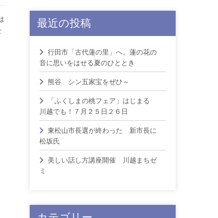
は
最近の投稿
士
行田市「古代蓮の里」へ。蓮の花の
音に思いをはせる夏のひととき
熊谷 シン五家宝をぜひ～
「ふくしまの桃フェア」はじまる
川越でも！７月２５日２６日
東松山市長選が終わった 新市長に
松坂氏
美しい話し方講座開催 川越まちゼ
ミ
カテゴリー