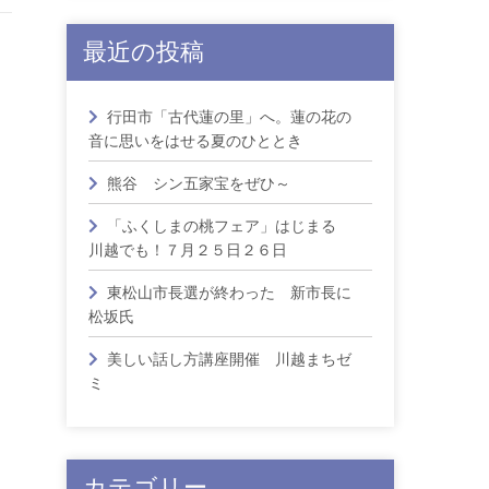
最近の投稿
・
行田市「古代蓮の里」へ。蓮の花の
音に思いをはせる夏のひととき
熊谷 シン五家宝をぜひ～
「ふくしまの桃フェア」はじまる
川越でも！７月２５日２６日
東松山市長選が終わった 新市長に
松坂氏
美しい話し方講座開催 川越まちゼ
ミ
カテゴリー