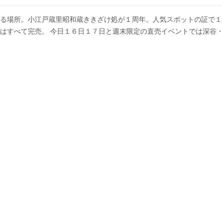
る場所。小江戸蔵里昭和蔵ききざけ処が１周年。人気スポットの証で１
はすべて完売。 今日１６日１７日と週末限定の直売イベントでは深谷