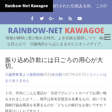
埼玉県ではじめて市制施行された伝統ある街。 この川越をはじ
Rainbow-Net Kawagoe
RAINBOW-NET
KAWAGOE
情報が瞬時に受け取れる時代。よき伝統を固持しつつ 確か
な目と心で 川越地区からはじまるオピニオンメデイア。
振り込め詐欺には日ごろの用心が大
切。
川越警察署より最新情報
3532
未分類
| 2017年2月7日
|
コメントは
まだありません
１日、市内にこんな電話が「当店でクレジットカードでお買い物
をされましたか？」。相手は有名百貨店を名乗るもの。続いて全
国銀行協会職員を名乗るものが「どちらの銀行をお使いですか？
残高はいくらですか？」。