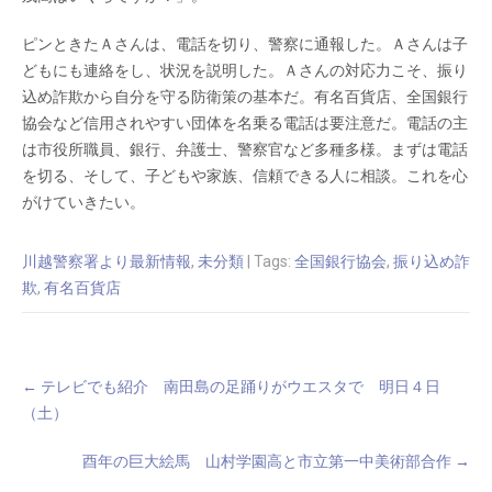
ピンときたＡさんは、電話を切り、警察に通報した。Ａさんは子
どもにも連絡をし、状況を説明した。Ａさんの対応力こそ、振り
込め詐欺から自分を守る防衛策の基本だ。有名百貨店、全国銀行
協会など信用されやすい団体を名乗る電話は要注意だ。電話の主
は市役所職員、銀行、弁護士、警察官など多種多様。まずは電話
を切る、そして、子どもや家族、信頼できる人に相談。これを心
がけていきたい。
川越警察署より最新情報
,
未分類
| Tags:
全国銀行協会
,
振り込め詐
欺
,
有名百貨店
Post
←
テレビでも紹介 南田島の足踊りがウエスタで 明日４日
navigation
（土）
酉年の巨大絵馬 山村学園高と市立第一中美術部合作
→