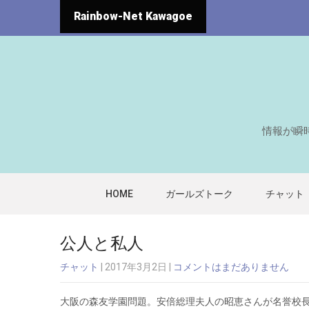
Rainbow-Net Kawagoe
情報が瞬
HOME
ガールズトーク
チャット
公人と私人
チャット
| 2017年3月2日
|
コメントはまだありません
大阪の森友学園問題。安倍総理夫人の昭恵さんが名誉校