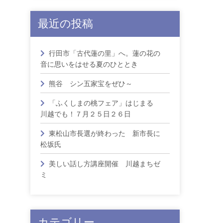
最近の投稿
」
行田市「古代蓮の里」へ。蓮の花の
音に思いをはせる夏のひととき
熊谷 シン五家宝をぜひ～
「ふくしまの桃フェア」はじまる
川越でも！７月２５日２６日
と
東松山市長選が終わった 新市長に
松坂氏
美しい話し方講座開催 川越まちゼ
と
ミ
カテゴリー