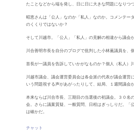
たことなどから端を発し、日に日に大きな問題になりつ
昭恵さんは「公人」なのか「私人」なのか。コメンテー
のくくりではないか？
そして川越市。「公人」「私人」の見解の相違から議会
川合善明市長を自分のブログで批判した小林薫議員を、
首長が一議員を告訴していかがなものか？個人（私人）
川越市議会、議会運営委員会は各会派の代表が議会運営
いう問題視する声があがったりして、結局、１週間議会
本来ならば川合市長、三期目の当選後の初議会。３０名
会。さらに議案質疑、一般質問、日程はぎっしりだ。「
は確かだ。
チャット