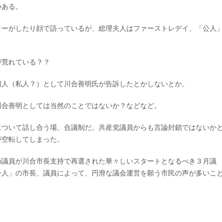
つある。
ターがしたり顔で語っているが、総理夫人はファーストレデイ、「公人
が荒れている？？
個人（私人？）として川合善明氏が告訴したとかしないとか。
川合善明としては当然のことではないか？などなど。
について話し合う場、合議制だ。共産党議員からも言論封鎖ではないか
が空転してしまった。
の議員が川合市長支持で再選された華々しいスタートとなるべき３月議
公人」の市長、議員によって、円滑な議会運営を願う市民の声が多いこ