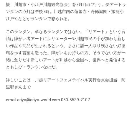
援 川越市・小江戸川越観光協会）を7月1日に行う。夢アートラ
ンタンの点灯は午後7時。川越市内の蓮馨寺・丹徳庭園・旅籠小
江戸やなどがランタンで彩られる。
このランタン。単なるランタンではない。「リアート」という言
語は障がい者アートにクリエーターや川越市民の手が加わり新し
い作品や商品が生まれるという、まさに誰一人取り残さない好循
環を示す言葉を造った。障がいをお持ちの方、そうでない方が一
緒に創りだす新しいアートが川越から全国へ、世界へと発信する
ともしび・ランタンなのだ。
詳しいことは 川越リアートフェステイバル実行委員会担当 阿
里耶さんまで
email ariya@ariya-world.com 050-5539-2107