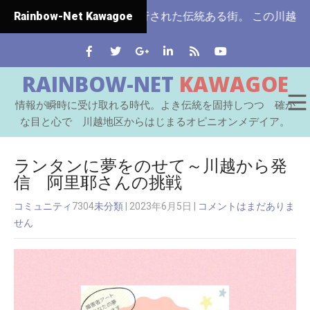
県ではじめて市制施行された伝統ある街。 この川越をはじめと
Rainbow-Net Kawagoe
RAINBOW-NET
KAWAGOE
情報が瞬時に受け取れる時代。よき伝統を固持しつつ 確か
な目と心で 川越地区からはじまるオピニオンメデイア。
ランタンに夢をのせて～川越から発
信 阿里耶さんの挑戦
コミュニティ
7304
未分類
| 2023年6月5日
|
コメントはまだありま
せん