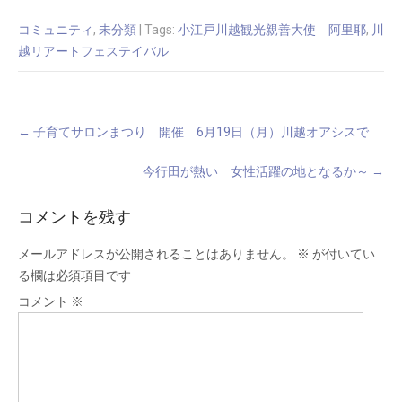
コミュニティ
,
未分類
| Tags:
小江戸川越観光親善大使 阿里耶
,
川
越リアートフェステイバル
Post
←
子育てサロンまつり 開催 6月19日（月）川越オアシスで
navigation
今行田が熱い 女性活躍の地となるか～
→
コメントを残す
メールアドレスが公開されることはありません。
※
が付いてい
る欄は必須項目です
コメント
※